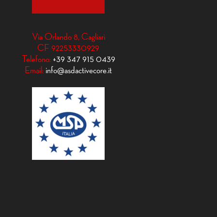
Via Orlando 8, Cagliari
CF 92253330929
Telefono:
+39 347 915 0439
Email:
info@asdactivecore.it