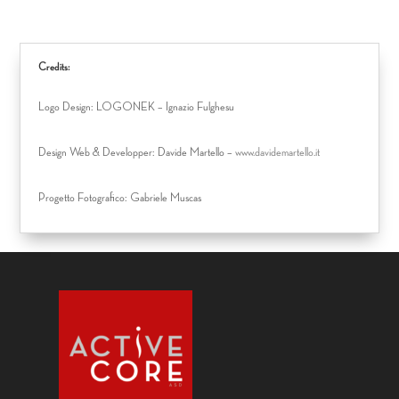
Credits:
Logo Design: LOGONEK – Ignazio Fulghesu
Design Web & Developper: Davide Martello –
www.davidemartello.it
Progetto Fotografico: Gabriele Muscas